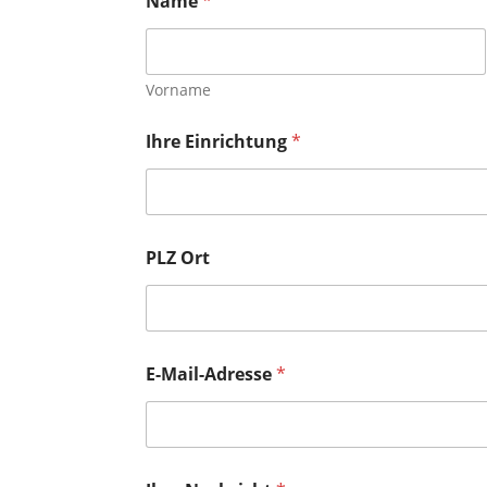
Name
*
Vorname
N
Ihre Einrichtung
*
a
c
h
r
i
c
PLZ Ort
h
t
I
h
r
e
E-Mail-Adresse
*
E
-
M
a
i