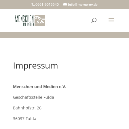
Mastodon
Mastodon
Mastodon
Mastodon
Mastodon
0661-9015540
info@meme-ev.de
Impressum
Menschen und Medien e.V.
Geschäftsstelle Fulda
Bahnhofstr. 26
36037 Fulda