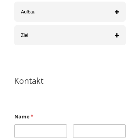
Aufbau
Ziel
Kontakt
*
Name
*
*
I
h
r